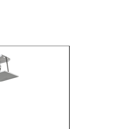
focale. Grâce à cet écran, bénéficiez
d'une image lumineuse, d'une netteté
saisissante et d'une richesse de détails
exceptionnelle.
Optez pour le raffinement ultime de
l'écran Coliseum Extra Bright et laissez-
vous transporter dans un monde
cinématographique où la perfection
visuelle est la norme. Transformez
votre espace de divertissement en un
véritable sanctuaire cinématique, où
es vidéoprojecteurs à ultra-courte focale.
chaque séance devient une expérience
llation avec un projecteur situé au-dessus de
digne des plus grands écrans
gie ALR.
argentiques.