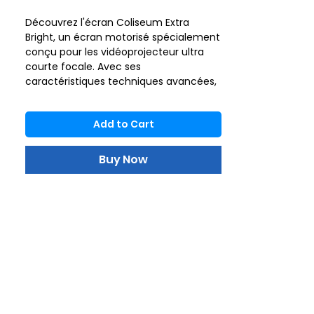
Découvrez l'écran Coliseum Extra
Bright, un écran motorisé spécialement
conçu pour les vidéoprojecteur ultra
courte focale. Avec ses
caractéristiques techniques avancées,
cet écran motorisé vous offre une
expérience de projection
Add to Cart
exceptionnelle.
L'écran Coliseum Extra Bright se
distingue par sa
surface de
Buy Now
projection ALR
(Rejet de la Lumière
Ambiante), qui élimine avec brio les
interférences lumineuses indésirables,
procurant ainsi une qualité d'image
inégalée. Son gain de 0,4, surpassant
de loin les écrans conventionnels, vous
offre une luminosité éblouissante et
une clarté sans pareille.
Grâce à une directivité de 160°, cet
écran garantit une vision panoramique