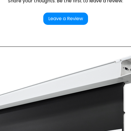
Share your thoughts. Be the first to leave a review.
Leave a Review
n et piles fournies
e ALR (Ambient Light Rejecting) sont spécialement conçus pour l
r doit impérativement être placé en bas de l’écran. Toute insta
ive de l’image, voire une incompatibilité totale avec la technolo