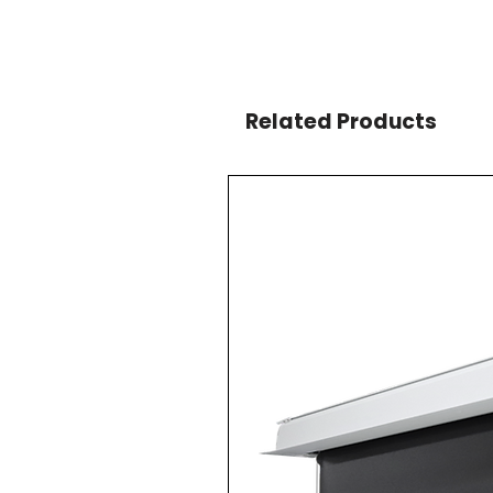
Moteur
Lumene Silent Motor
Contrôle
RS232 pour intégration domotique
Télécommande avec réglage fin de positio
Related Products
Commande infrarouge intégrée
Câble Trigger 12V (longueur : 10 mètres)
Capteur IR déporté inclus
Commande manuelle (Up, Stop, Down)
Garantie
2 ans
Attention :
Les écrans dotés de la technologi
Pour un fonctionnement optimal, le projecteu
l’écran entraînera une dégradation significat