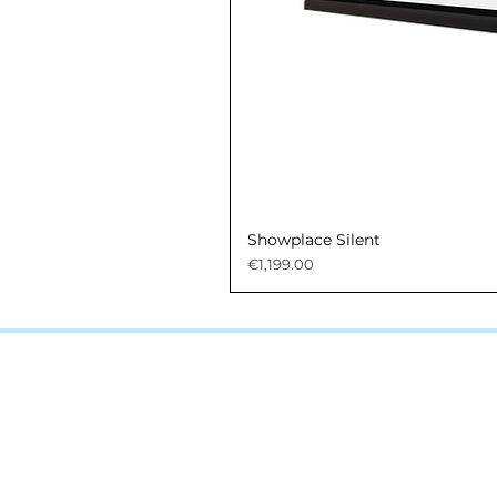
Showplace Silent
Price
€1,199.00
FOLLOW US