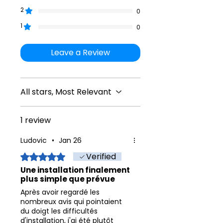
MoviePalace
234 x 132
106"
2
0
UltraSlim
UHD4K 240C
1
0
MoviePalace
266 x 149
120"
Leave a Review
UltraSlim
UHD4K 270C
MoviePalace
294 x 166
133"
All stars, Most Relevant
UltraSlim
UHD4K 300C
1 review
Taille
Diagonale
Ludovic
•
Jan 26
surface
(inch)
Verified
Rated 5 out of 5 stars.
de
Une installation finalement
projection
plus simple que prévue
L x H (cm)
Après avoir regardé les
MoviePalace
171 x 96
77
nombreux avis qui pointaient
du doigt les difficultés
UltraSlim
d'installation, j'ai été plutôt
UHD 4K/8K