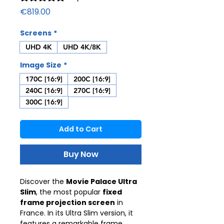
Price
€819.00
Screens
*
UHD 4K
UHD 4K/8K
Image Size
*
170C [16:9]
200C [16:9]
240C [16:9]
270C [16:9]
300C [16:9]
Add to Cart
Buy Now
Discover the
Movie Palace Ultra
Slim
, the most popular
fixed
frame projection screen
in
France. In its Ultra Slim version, it
features a remarkable frame